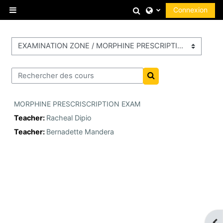
Passer au contenu principal
Activer/désactiver
Connexion
Panneau latéral
Catégories de cours
Rechercher des cours
Rechercher des cour
MORPHINE PRESCRISCRIPTION EXAM
Teacher:
Racheal Dipio
Teacher:
Bernadette Mandera
Ouv